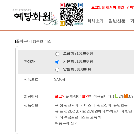
회사소개
일반상품
[
꽃바구니
]
행복한 미소
고급형 : 150,000 원
기본형 : 100,000 원
판매가
알뜰형 : 80,000 원
상품코드
YA05H
회원혜택
로그인
을 하셔야
할인
이 적용됩니다. (
2%
3% 
상품정보
-구 성:핑크거베라+미스티+핑크장미+용담초등
-용 도:생일,결혼기념일,연인에게,화이트데이.발
-제 작:특급프로리스트 오숙희
-배송구역:전국