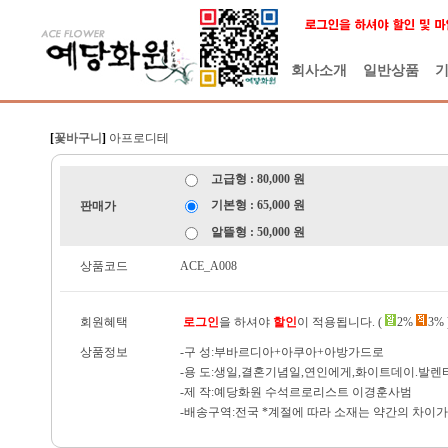
회사소개
일반상품
[
꽃바구니
]
아프로디테
고급형 : 80,000 원
기본형 : 65,000 원
판매가
알뜰형 : 50,000 원
상품코드
ACE_A008
회원혜택
로그인
을 하셔야
할인
이 적용됩니다. (
2%
3% 
상품정보
-구 성:부바르디아+아쿠아+아방가드로
-용 도:생일,결혼기념일,연인에게,화이트데이.발
-제 작:예당화원 수석르로리스트 이경훈사범
-배송구역:전국 *계절에 따라 소재는 약간의 차이가