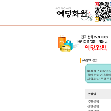
비회원은 배송일시 
원에 한하여 3회이
체국,하나,주택은
은행명
국민은행
신한은행