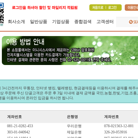
회사소개
일반상품
기업상품
종합검색
고객센터
3시간전까지 무통장, 인터넷 뱅킹, 텔레뱅킹, 현금결재등을 이용하시여 결재를 해주셔
상 주문해 주신 단골고객은 주문 후 3일 이내에 결재 금액을 국민,농협,한빛,기업,조흥,
행을 이용하시여 온라인 입금을 하시면 됩니다.
계좌번호
은행명
계좌번호
081-21-0282-453
우리은행
078-021563-12-001
303-01-040942
제일은행
326-20-053916