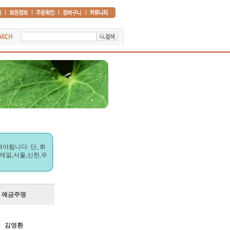
야됩니다. 단, 회
제일,서울,신한,우
예금주명
김영환