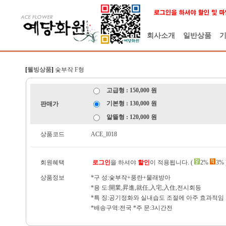
회사소개
일반상품
[
웰빙상품
]
숯부작 F형
고급형 : 150,000 원
기본형 : 130,000 원
판매가
알뜰형 : 120,000 원
상품코드
ACE_I018
회원혜택
로그인
을 하셔야
할인
이 적용됩니다. (
2%
3% 
상품정보
*구 성:숯부작+풍란+물래방아
*용 도:開業,昇進,就任,入宅,入住,전시회등
*특 징:공기정화와 실내습도 조절에 아주 효과적임
*배송구역:전국 *주 문:3시간전